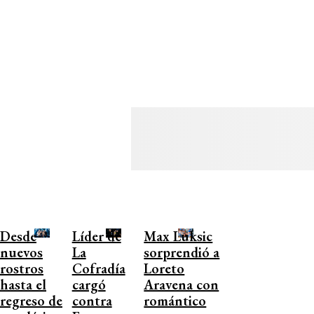
Desde
Líder de
Max Luksic
nuevos
La
sorprendió a
rostros
Cofradía
Loreto
hasta el
cargó
Aravena con
regreso de
contra
romántico