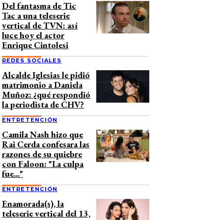
Del fantasma de Tic
Tac a una teleserie
vertical de TVN: así
luce hoy el actor
Enrique Cintolesi
REDES SOCIALES
Alcalde Iglesias le pidió
matrimonio a Daniela
Muñoz: ¿qué respondió
la periodista de CHV?
ENTRETENCIÓN
Camila Nash hizo que
Rai Cerda confesara las
razones de su quiebre
con Faloon: "La culpa
fue..."
ENTRETENCIÓN
Enamorada(s), la
teleserie vertical del 13,