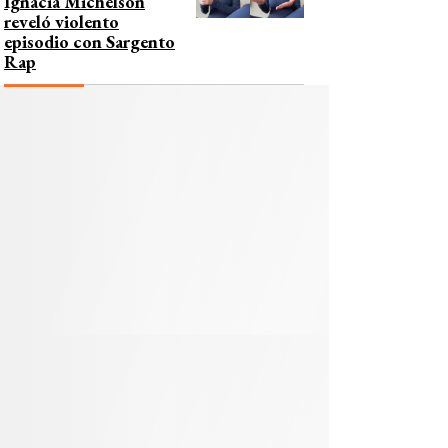
Ignacia Michelson
reveló violento
episodio con Sargento
Rap