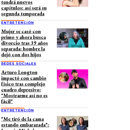
tendrá nuevos
capítulos: así será su
segunda temporada
ENTRETENCIÓN
Mujer se casó con
primo y ahora busca
divorcio tras 39 años
separada: hombre la
dejó con dos hijos
REDES SOCIALES
Arturo Longton
impactó con cambio
físico tras complejo
cuadro depresivo:
"Mostrarme así no es
fácil"
ENTRETENCIÓN
"Me tiró de la cama
estando embarazada":