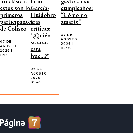
un clásico:
Fran
gesto en su
estos son los
García-
cumpleaños:
primeros
Huidobro
“Cómo no
participantes
tras
amarte”
de Coliseo
críticas:
"¿Quién
07 DE
AGOSTO
se cree
07 DE
2026 |
AGOSTO
esta
09:39
2026 |
hue…?"
11:16
07 DE
AGOSTO
2026 |
10:40