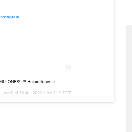
 Instagram
LONES!!!!!! Holamillones.cl
_lared) el
18 Jul, 2020 a las 8:19 PDT