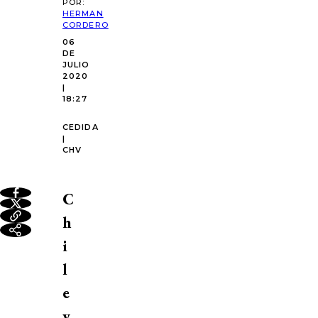
POR:
HERMAN
CORDERO
06
DE
JULIO
2020
|
18:27
CEDIDA
|
CHV
C
h
i
l
e
v