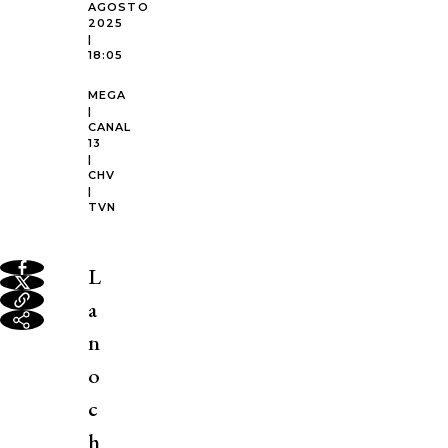
AGOSTO
2025
|
18:05
MEGA
|
CANAL
13
|
CHV
|
TVN
L
a
n
o
c
h