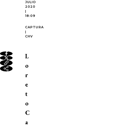
JULIO
2020
|
18:09
CAPTURA
|
CHV
L
o
r
e
t
o
C
a