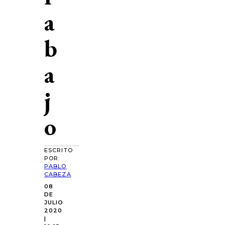
a
b
a
j
o
ESCRITO
POR:
PABLO
CABEZA
08
DE
JULIO
2020
|