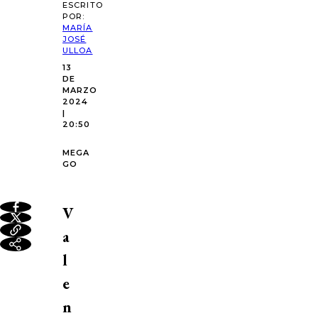
ESCRITO
POR:
MARÍA
JOSÉ
ULLOA
13
DE
MARZO
2024
|
20:50
MEGA
GO
V
a
l
e
n