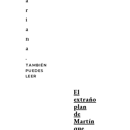
a
r
i
a
n
a
.
TAMBIÉN
PUEDES
LEER
El
extraño
plan
de
Martín
que