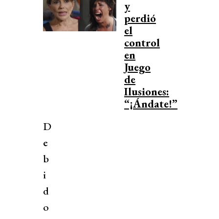
y
perdió
el
control
en
Juego
de
Ilusiones:
“¡Ándate!”
D
e
b
i
d
o