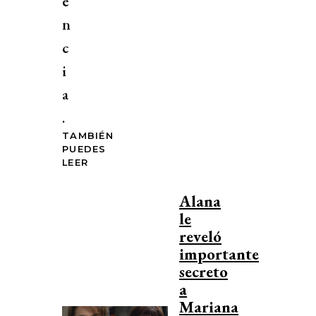
e
n
c
i
a
.
TAMBIÉN
PUEDES
LEER
Alana
le
reveló
importante
secreto
a
Mariana