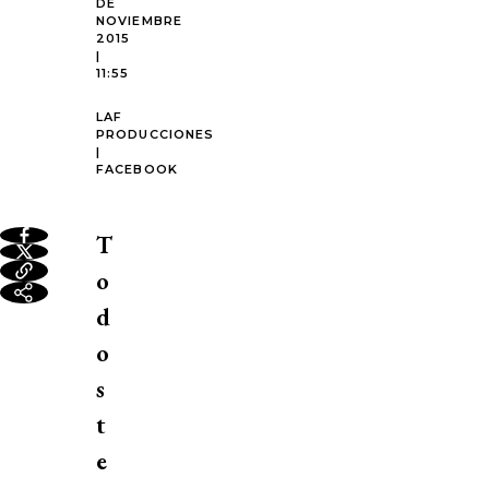
DE
NOVIEMBRE
2015
|
11:55
LAF
PRODUCCIONES
|
FACEBOOK
T
o
d
o
s
t
e