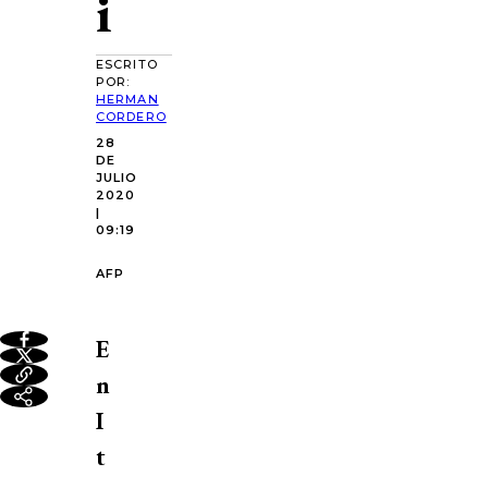
i
ESCRITO
POR:
HERMAN
CORDERO
28
DE
JULIO
2020
|
09:19
AFP
E
n
I
t