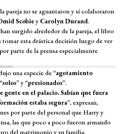
la pareja no se aguantaron y sí colaboraron
Omid Scobie
y
Carolyn Durand
.
an surgido alrededor de la pareja, el libro
 tomar esta drástica decisión luego de ver
por parte de la prensa especialmente
BLICIDAD
dujo una especie de “
agotamiento
“
solos
” y “
presionados
”.
 gente en el palacio. Sabían que fuera
formación estaba segura
”, expresan,
ones por parte del personal que Harry y
rensa, las que poco a poco fueron armando
ro del matrimonio y su familia.