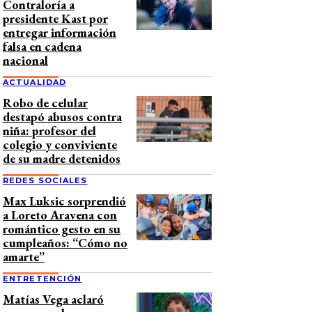
Contraloría a
presidente Kast por
entregar información
falsa en cadena
nacional
ACTUALIDAD
Robo de celular
destapó abusos contra
niña: profesor del
colegio y conviviente
de su madre detenidos
REDES SOCIALES
Max Luksic sorprendió
a Loreto Aravena con
romántico gesto en su
cumpleaños: “Cómo no
amarte”
ENTRETENCIÓN
Matías Vega aclaró