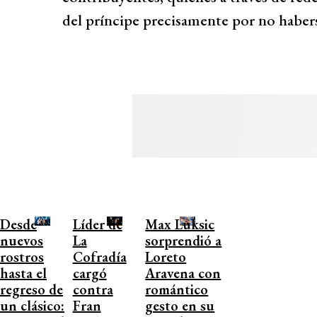
del príncipe precisamente por no haber
Desde
Líder de
Max Luksic
nuevos
La
sorprendió a
rostros
Cofradía
Loreto
hasta el
cargó
Aravena con
regreso de
contra
romántico
un clásico:
Fran
gesto en su