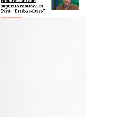
rumores sobre un
supuesto romance en
Perú: “Estaba soltero”