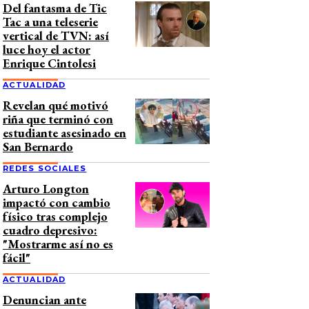
Del fantasma de Tic
Tac a una teleserie
vertical de TVN: así
luce hoy el actor
Enrique Cintolesi
ACTUALIDAD
Revelan qué motivó
riña que terminó con
estudiante asesinado en
San Bernardo
REDES SOCIALES
Arturo Longton
impactó con cambio
físico tras complejo
cuadro depresivo:
"Mostrarme así no es
fácil"
ACTUALIDAD
Denuncian ante