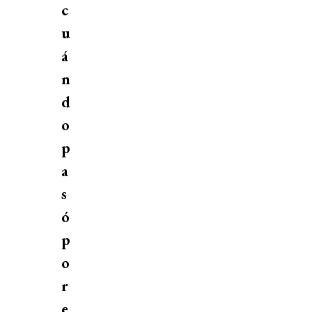
c
u
á
n
d
o
p
a
s
ó
p
o
r
e