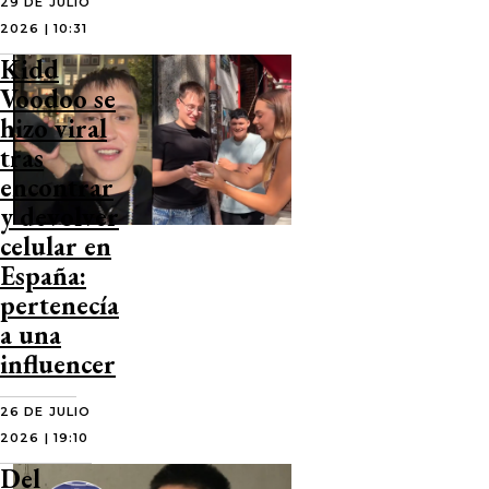
29 DE JULIO
2026 | 10:31
Kidd
Voodoo se
hizo viral
tras
encontrar
y devolver
celular en
España:
pertenecía
a una
influencer
26 DE JULIO
2026 | 19:10
Del