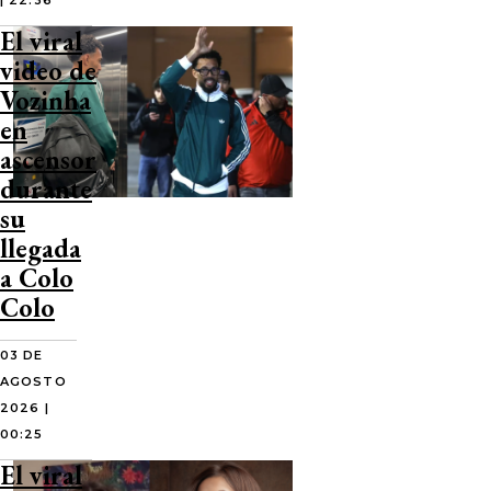
| 22:36
El viral
video de
Vozinha
en
ascensor
durante
su
llegada
a Colo
Colo
03 DE
AGOSTO
2026 |
00:25
El viral