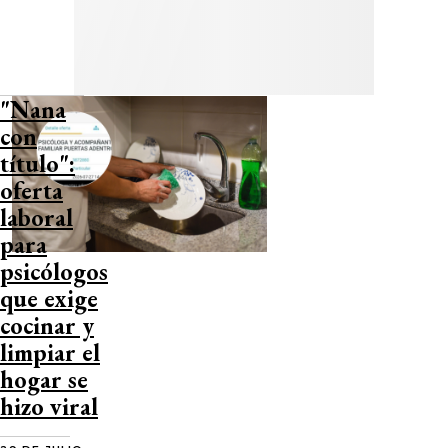
"Nana
con
título":
oferta
laboral
para
psicólogos
que exige
cocinar y
limpiar el
hogar se
hizo viral