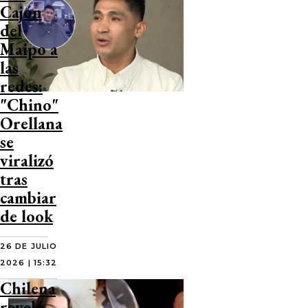
Cajón
del
Maipo a
las
redes:
"Chino"
Orellana
se
viralizó
tras
cambiar
de look
26 DE JULIO
2026 | 15:32
Chilena
reveló