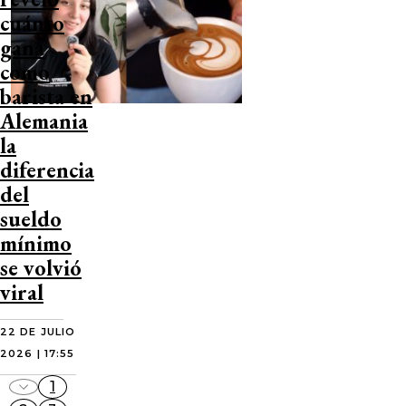
cuánto
gana
como
barista en
Alemania
la
diferencia
del
sueldo
mínimo
se volvió
viral
22 DE JULIO
2026 | 17:55
1