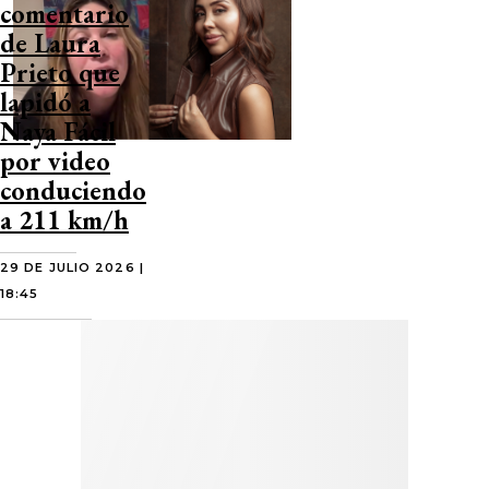
comentario
de Laura
Prieto que
lapidó a
Naya Fácil
por video
conduciendo
a 211 km/h
29 DE JULIO 2026 |
18:45