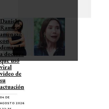
Daniela
Ramírez
amenazó
con
demandar
a doctora
que usó
viral
video de
su
actuación
04 DE
AGOSTO 2026