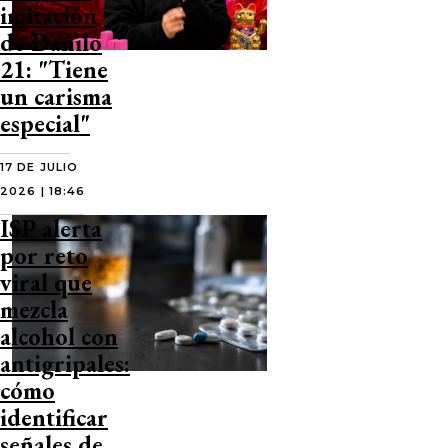
imitación
de Danilo
21: "Tiene
un carisma
especial"
17 DE JULIO
2026 | 18:46
ISP alerta
por reto
viral que
mezcla
alcohol con
antigripales:
cómo
identificar
señales de