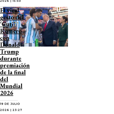
2026 | 15:50
El viral
gesto del
'Cuti'
Romero
con
Donald
Trump
durante
premiación
de la final
del
Mundial
2026
19 DE JULIO
2026 | 23:27