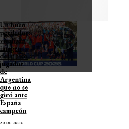
Un buen
perdedor:
viralizan
imagen
del único
jugador
de
Argentina
que no se
giró ante
España
campeón
20 DE JULIO