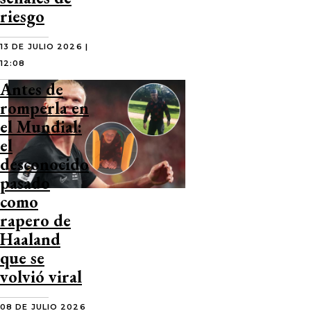
riesgo
13 DE JULIO 2026 |
12:08
Antes de
romperla en
el Mundial:
el
desconocido
pasado
como
rapero de
Haaland
que se
volvió viral
08 DE JULIO 2026