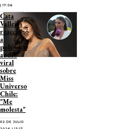
| 17:06
Cata
Vallejos
reaccionó
a
polémico
audio
viral
sobre
Miss
Universo
Chile:
"Me
molesta"
02 DE JULIO
2026 | 13:17