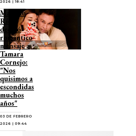
2026 | 18:41
Marcelo
Ríos
dedicó
romántico
mensaje a
Tamara
Cornejo:
"Nos
quisimos a
escondidas
muchos
años"
03 DE FEBRERO
2026 | 09:44