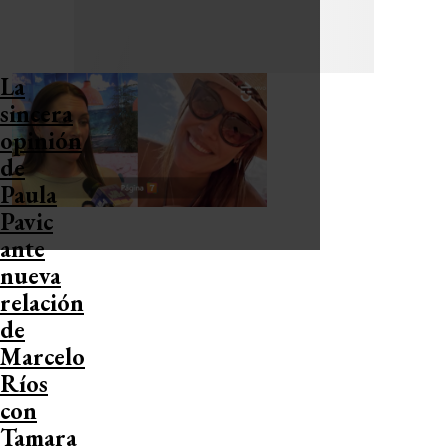
La
sincera
opinión
de
Paula
Pavic
ante
nueva
relación
de
Marcelo
Ríos
con
Tamara