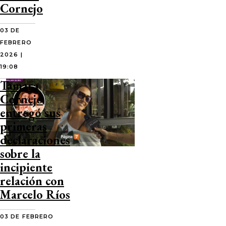
Cornejo
03 DE
FEBRERO
2026 |
19:08
Tamara
Cornejo
entregó sus
primeras
declaraciones
sobre la
incipiente
relación con
Marcelo Ríos
03 DE FEBRERO