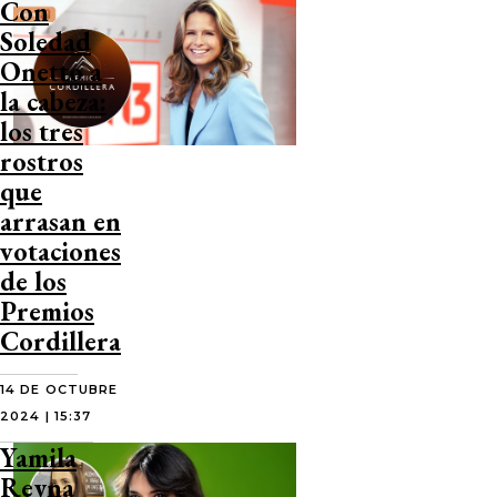
Con
Soledad
Onetto a
la cabeza:
los tres
rostros
que
arrasan en
votaciones
de los
Premios
Cordillera
14 DE OCTUBRE
2024 | 15:37
Yamila
Reyna