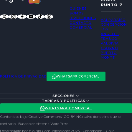
PUNTO 7
QUIÉNES
SOMOS
DIRECCIONES
VALPARAÍSO
CONTACTO
CONCEPCIÓN
COMERCIAL
LOS
ÁNGELES
TEMUCO
VALDIVIA
OSORNO
PUERTO
MONTT
POLÍTICA DE PRIVACIDAD
WHATSAPP COMERCIAL
SECCIONES
ENTREVISTAS
TARIFAS Y POLÍTICAS
ACTUALIDAD
POLÍTICA DE PRIVACIDAD
WHATSAPP COMERCIAL
ENTRETENCIÓN
REDES SOCIALES
Contenidos bajo Creative Commons (CC-BY-NC) salvo donde indique lo
SOCIEDAD
contrario | Basado en sistema WordPress
Desarrollado por Bío Bío Comunicaciones 2023 | Concepción - Chile