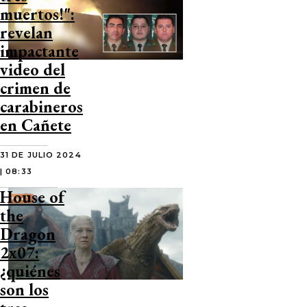
muertos!":
revelan
impactante
video del
crimen de
carabineros
en Cañete
31 DE JULIO 2024
| 08:33
House of
the
Dragon
2x07:
¿quiénes
son los