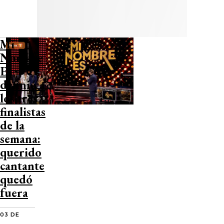
Mi
Nombre
Es
definió a
los tres
finalistas
de la
semana:
querido
cantante
quedó
fuera
03 DE