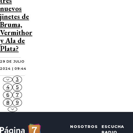
tres
nuevos
jinetes de
Bruma,
Vermithor
y Ala de
Plata?
29 DE JULIO
2024 | 09:44
3
4
5
6
7
8
9
NOSOTROS
ESCUCHA
RADIO