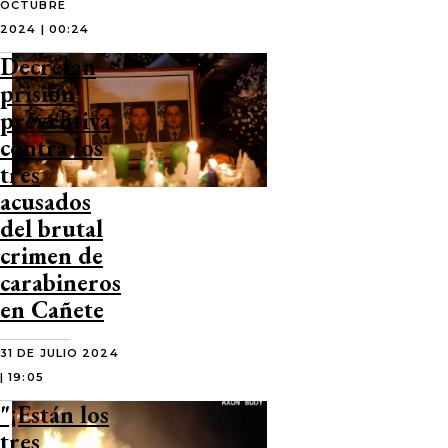
OCTUBRE
2024 | 00:24
Decretan
prisión
preventiva
contra los
tres
acusados
del brutal
crimen de
carabineros
en Cañete
31 DE JULIO 2024
| 19:05
"¡Están los
tres