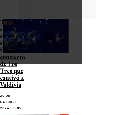
Tras 26
años de
su último
show: así
fue el
concierto
de Los
Tres que
cautivó a
Valdivia
20 DE
OCTUBRE
2024 | 13:05