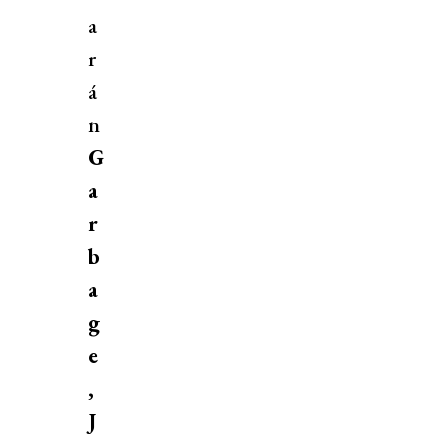
a
r
á
n
G
a
r
b
a
g
e
,
J