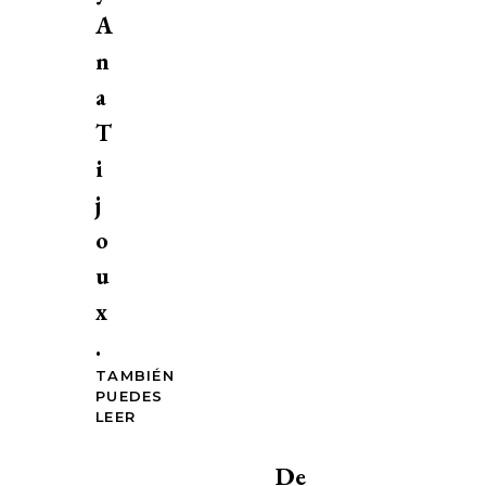
A
n
a
T
i
j
o
u
x
.
TAMBIÉN
PUEDES
LEER
De