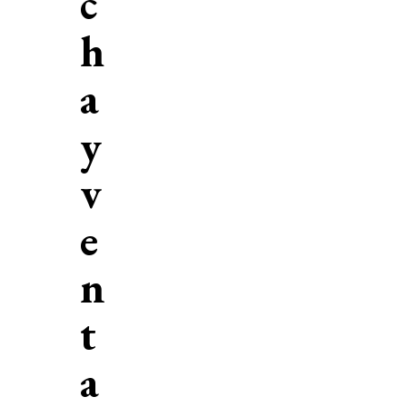
c
h
a
y
v
e
n
t
a