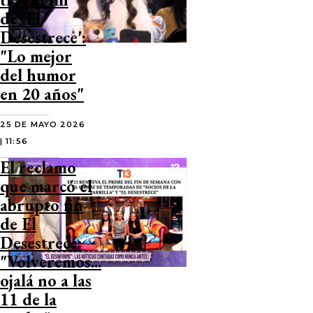
de 'El
Desestrece':
"Lo mejor
del humor
en 20 años"
25 DE MAYO 2026
| 11:56
El reclamo
que marcó el
abrupto fin
de El
Desestrece:
"Volveremos...
ojalá no a las
11 de la