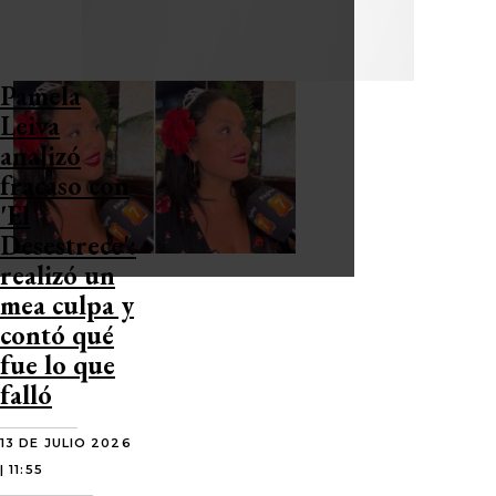
Pamela
Leiva
analizó
fracaso con
'El
Desestrece':
realizó un
mea culpa y
contó qué
fue lo que
falló
13 DE JULIO 2026
| 11:55