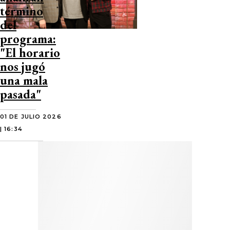
término
del
programa:
"El horario
nos jugó
una mala
pasada"
01 DE JULIO 2026
| 16:34