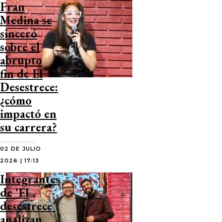
Fran
Medina se
sinceró
sobre el
abrupto
fin de El
Desestrece:
¿cómo
impactó en
su carrera?
02 DE JULIO
2026 | 17:13
Integrantes
de 'El
desestrece'
analizan