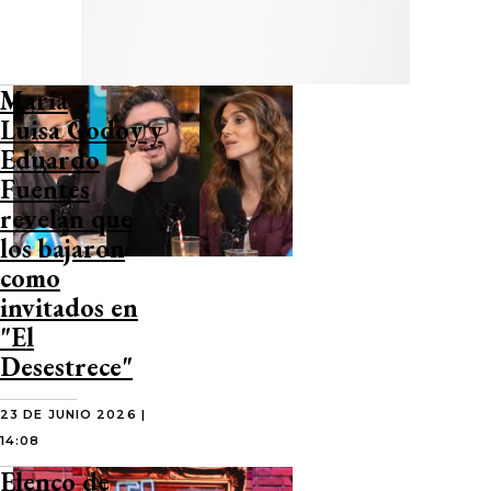
María
Luisa Godoy y
Eduardo
Fuentes
revelan que
los bajaron
como
invitados en
"El
Desestrece"
23 DE JUNIO 2026 |
14:08
Elenco de