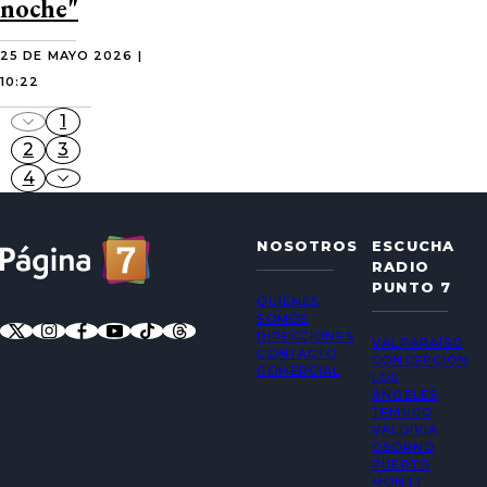
noche"
25 DE MAYO 2026 |
10:22
1
2
3
4
NOSOTROS
ESCUCHA
RADIO
PUNTO 7
QUIÉNES
SOMOS
DIRECCIONES
VALPARAÍSO
CONTACTO
CONCEPCIÓN
COMERCIAL
LOS
ÁNGELES
TEMUCO
VALDIVIA
OSORNO
PUERTO
MONTT