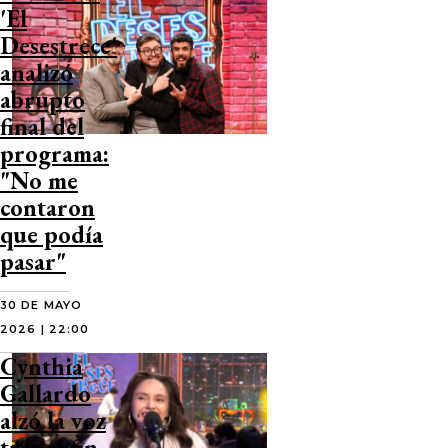
'El
Desestrece'
analizó
abrupto
final del
programa:
"No me
contaron
que podía
pasar"
30 DE MAYO
2026 | 22:00
Cynthia
Gallardo
alzó la voz
tras el fin