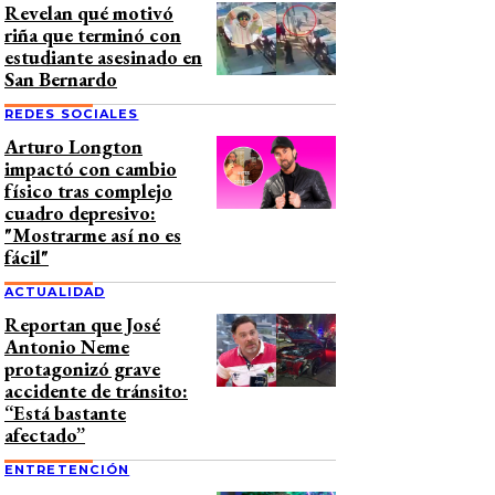
Revelan qué motivó
riña que terminó con
estudiante asesinado en
San Bernardo
REDES SOCIALES
Arturo Longton
impactó con cambio
físico tras complejo
cuadro depresivo:
"Mostrarme así no es
fácil"
ACTUALIDAD
Reportan que José
Antonio Neme
protagonizó grave
accidente de tránsito:
“Está bastante
afectado”
ENTRETENCIÓN