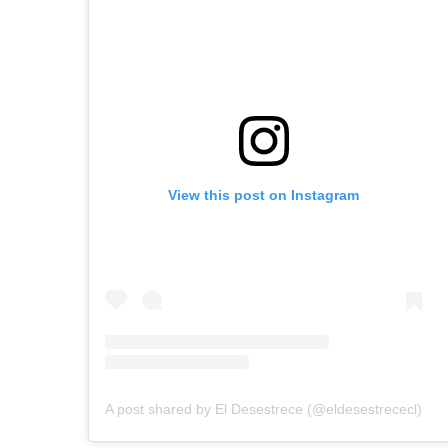
View this post on Instagram
A post shared by El Desestrece (@eldesestrececl)