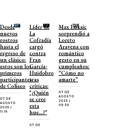
Desde
Líder de
Max Luksic
nuevos
La
sorprendió a
rostros
Cofradía
Loreto
hasta el
cargó
Aravena con
regreso de
contra
romántico
un clásico:
Fran
gesto en su
estos son los
García-
cumpleaños:
primeros
Huidobro
“Cómo no
participantes
tras
amarte”
de Coliseo
críticas:
"¿Quién
07 DE
AGOSTO
se cree
07 DE
2026 |
AGOSTO
esta
09:39
2026 |
hue…?"
11:16
07 DE