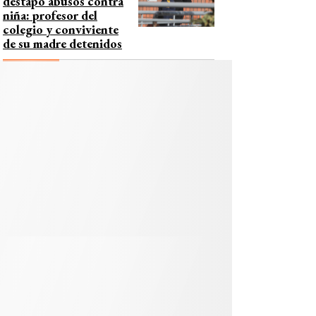
destapó abusos contra
niña: profesor del
colegio y conviviente
de su madre detenidos