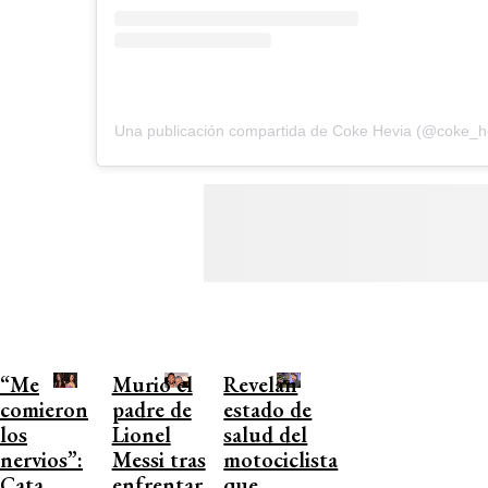
Una publicación compartida de Coke Hevia (@coke_h
“Me
Murió el
Revelan
comieron
padre de
estado de
los
Lionel
salud del
nervios”:
Messi tras
motociclista
Cata
enfrentar
que