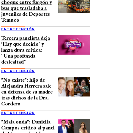
choque entre furgón y
bus que trasladaba a
juveniles de Deportes
Temuco
ENTRETENCIÓN
Tercera panelista deja
'Hay que decirlo' y
lanza dura crítica:
“Una profunda
deslealtad”
ENTRETENCIÓN
"No existe": hijo de
Alejandra Herrera sale
en defensa de su madre
tras dichos de la Dra.
Cordero
ENTRETENCIÓN
"Mala onda": Daniella
Campos criticó al panel