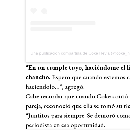
Una publicación compartida de Coke Hevia (@coke_h
“En un cumple tuyo, haciéndome el li
chancho.
Espero que cuando estemos co
haciéndolo…”, agregó.
Cabe recordar que cuando Coke contó q
pareja, reconoció que ella se tomó su t
“Juntitos para siempre. Se demoró como 
periodista en esa oportunidad.