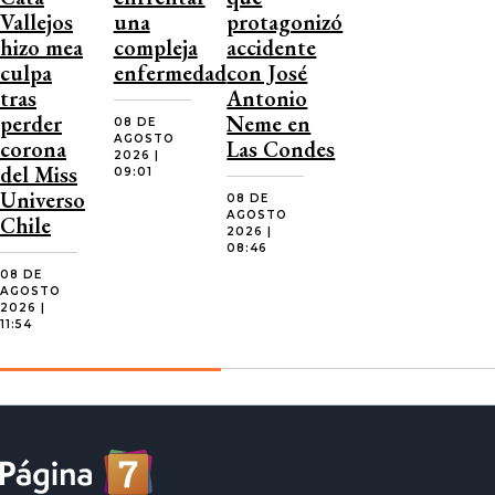
Vallejos
una
protagonizó
hizo mea
compleja
accidente
culpa
enfermedad
con José
tras
Antonio
perder
Neme en
08 DE
AGOSTO
corona
Las Condes
2026 |
del Miss
09:01
Universo
08 DE
AGOSTO
Chile
2026 |
08:46
08 DE
AGOSTO
2026 |
11:54