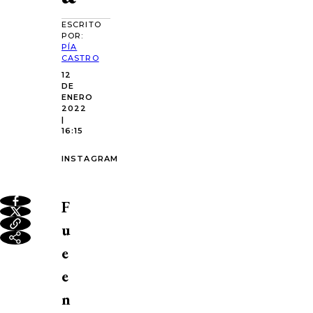
ESCRITO
POR:
PÍA
CASTRO
12
DE
ENERO
2022
|
16:15
INSTAGRAM
F
u
e
e
n