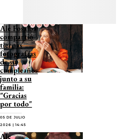
Ale Fosalba
compartió
tiernas
fotografías
de su
cumpleaños
junto a su
familia:
"Gracias
por todo"
05 DE JULIO
2026 | 14:45
Ale