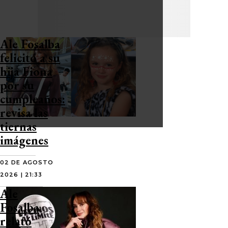
Ale Fosalba
felicitó a su
hija Fiona
por su
cumpleaños:
revisa las
tiernas
imágenes
02 DE AGOSTO
2026 | 21:33
Ale
Fosalba
relató