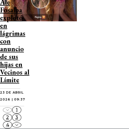
Ale
Fosalba
explotó
en
lágrimas
con
anuncio
de sus
hijas en
Vecinos al
Límite
23 DE ABRIL
2026 | 09:37
1
2
3
4