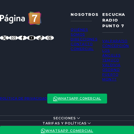
NOSOTROS
ESCUCHA
RADIO
PUNTO 7
QUIÉNES
SOMOS
DIRECCIONES
VALPARAÍSO
CONTACTO
CONCEPCIÓN
COMERCIAL
LOS
ÁNGELES
TEMUCO
VALDIVIA
OSORNO
PUERTO
MONTT
POLÍTICA DE PRIVACIDAD
WHATSAPP COMERCIAL
SECCIONES
ENTREVISTAS
TARIFAS Y POLÍTICAS
ACTUALIDAD
POLÍTICA DE PRIVACIDAD
WHATSAPP COMERCIAL
ENTRETENCIÓN