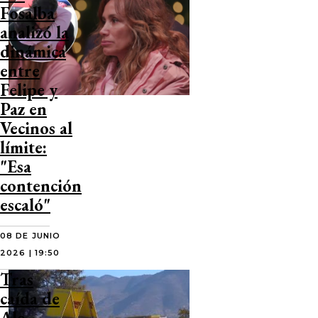
Fosalba
analizó la
dinámica
entre
Felipe y
Paz en
Vecinos al
límite:
"Esa
contención
escaló"
08 DE JUNIO
2026 | 19:50
Tras
caída de
Ale