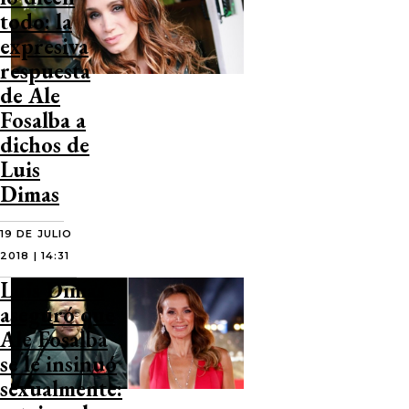
todo: la
expresiva
respuesta
de Ale
Fosalba a
dichos de
Luis
Dimas
19 DE JULIO
2018 | 14:31
Luis Dimas
aseguró que
Ale Fosalba
se le insinuó
sexualmente: