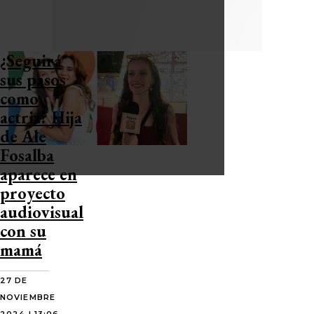
¿Seguirá
sus pasos
como
actriz? Hija
de Ale
Fosalba
aparece en
proyecto
audiovisual
con su
mamá
27 DE
NOVIEMBRE