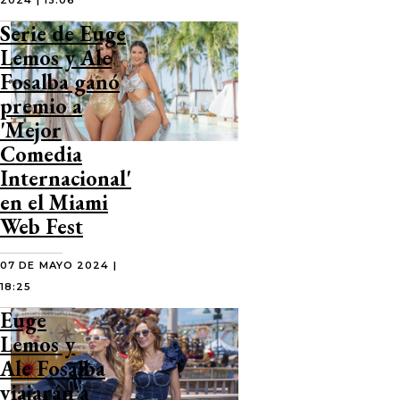
2024 | 13:06
Serie de Euge
Lemos y Ale
Fosalba ganó
premio a
'Mejor
Comedia
Internacional'
en el Miami
Web Fest
07 DE MAYO 2024 |
18:25
Euge
Lemos y
Ale Fosalba
viajarán a