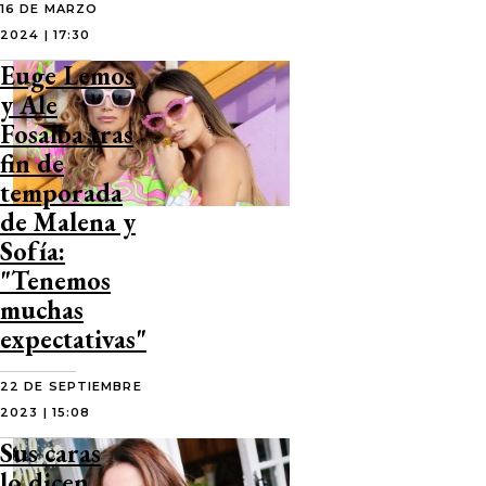
16 DE MARZO
2024 | 17:30
Euge Lemos
y Ale
Fosalba tras
fin de
temporada
de Malena y
Sofía:
"Tenemos
muchas
expectativas"
22 DE SEPTIEMBRE
2023 | 15:08
Sus caras
lo dicen