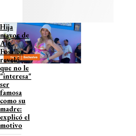
Hija
mayor de
Ale
Fosalba
reveló
que no le
"interesa"
ser
famosa
como su
madre:
explicó el
motivo