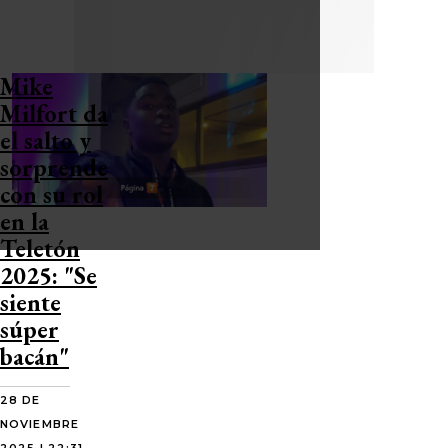
Mike
Milfort da
el salto y
sorprende
con su rol
en la
Teletón
2025: "Se
siente
súper
bacán"
28 DE
NOVIEMBRE