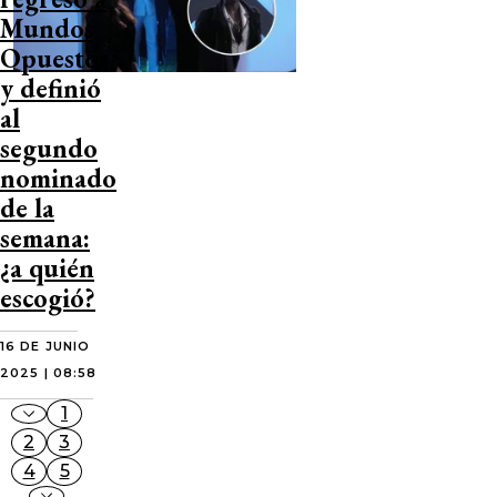
Mundos
Opuestos
y definió
al
segundo
nominado
de la
semana:
¿a quién
escogió?
16 DE JUNIO
2025 | 08:58
1
2
3
4
5