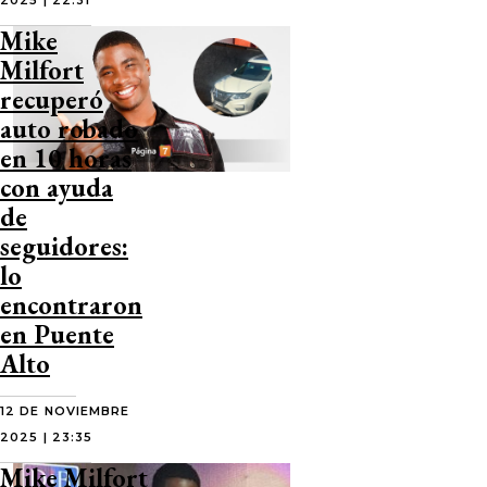
2025 | 22:31
Mike
Milfort
recuperó
auto robado
en 10 horas
con ayuda
de
seguidores:
lo
encontraron
en Puente
Alto
12 DE NOVIEMBRE
2025 | 23:35
Mike Milfort