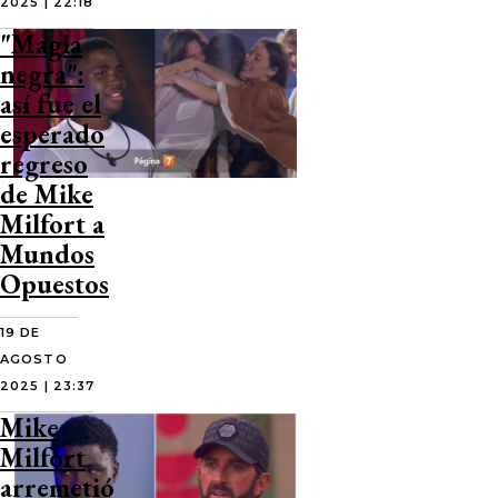
2025 | 22:18
"Magia
negra":
así fue el
esperado
regreso
de Mike
Milfort a
Mundos
Opuestos
19 DE
AGOSTO
2025 | 23:37
Mike
Milfort
arremetió