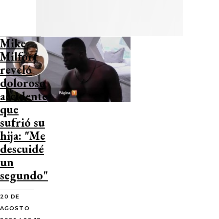
Mike
Milfort
reveló
doloroso
accidente
que
sufrió su
hija: "Me
descuidé
un
segundo"
20 DE
AGOSTO