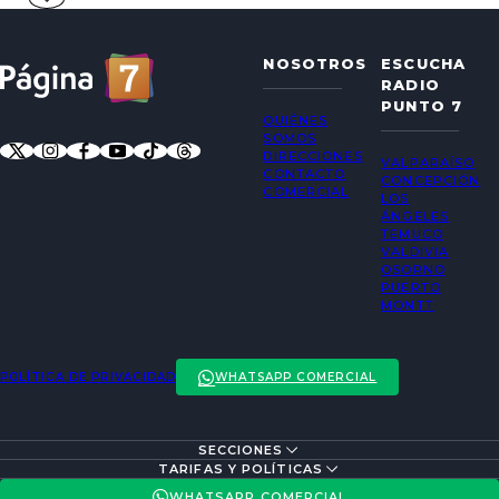
NOSOTROS
ESCUCHA
RADIO
PUNTO 7
QUIÉNES
SOMOS
DIRECCIONES
VALPARAÍSO
CONTACTO
CONCEPCIÓN
COMERCIAL
LOS
ÁNGELES
TEMUCO
VALDIVIA
OSORNO
PUERTO
MONTT
POLÍTICA DE PRIVACIDAD
WHATSAPP COMERCIAL
SECCIONES
ENTREVISTAS
TARIFAS Y POLÍTICAS
ACTUALIDAD
POLÍTICA DE PRIVACIDAD
WHATSAPP COMERCIAL