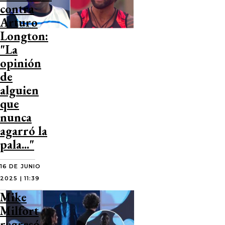
contra
Arturo
Longton:
"La
opinión
de
alguien
que
nunca
agarró la
pala..."
16 DE JUNIO
2025 | 11:39
Mike
Milfort
regresó a