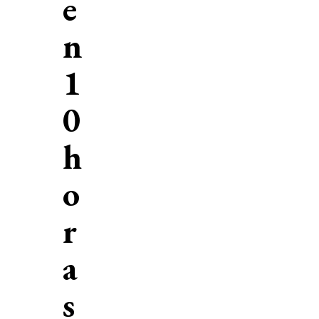
e
n
1
0
h
o
r
a
s