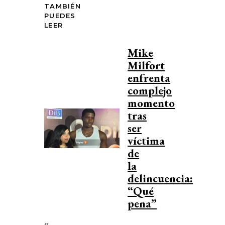
TAMBIÉN
PUEDES
LEER
Mike
Milfort
enfrenta
complejo
momento
tras
ser
víctima
de
la
delincuencia:
“Qué
pena”