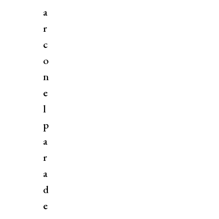
a
r
c
o
n
e
l
p
a
r
a
d
e