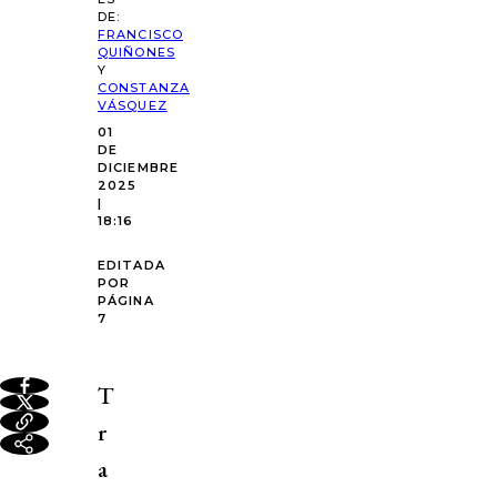
DE:
FRANCISCO
QUIÑONES
Y
CONSTANZA
VÁSQUEZ
01
DE
DICIEMBRE
2025
|
18:16
EDITADA
POR
PÁGINA
7
T
r
a