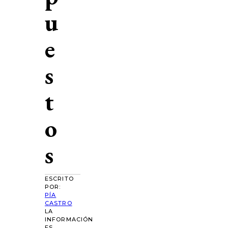
u
e
s
t
o
s
ESCRITO
POR:
PÍA
CASTRO
LA
INFORMACIÓN
ES