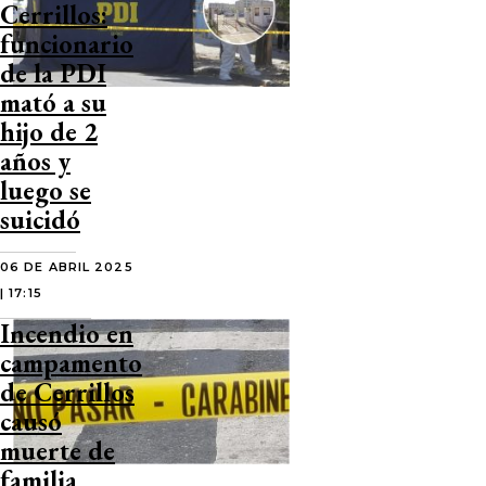
Cerrillos:
funcionario
de la PDI
mató a su
hijo de 2
años y
luego se
suicidó
06 DE ABRIL 2025
| 17:15
Incendio en
campamento
de Cerrillos
causó
muerte de
familia