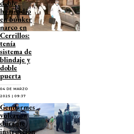
doble
homicidio
en búnker
narco en
Cerrillos:
tenía
sistema de
blindaje y
doble
puerta
04 DE MARZO
2025 | 09:37
Gendarmes
volcaron
durante
instrucción