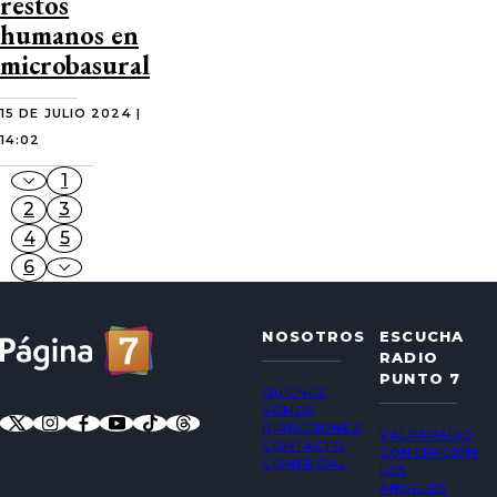
restos
humanos en
microbasural
15 DE JULIO 2024 |
14:02
1
2
3
4
5
6
NOSOTROS
ESCUCHA
RADIO
PUNTO 7
QUIÉNES
SOMOS
DIRECCIONES
VALPARAÍSO
CONTACTO
CONCEPCIÓN
COMERCIAL
LOS
ÁNGELES