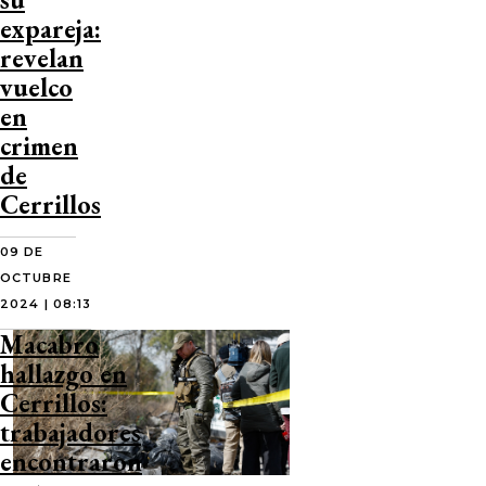
expareja:
revelan
vuelco
en
crimen
de
Cerrillos
09 DE
OCTUBRE
2024 | 08:13
Macabro
hallazgo en
Cerrillos:
trabajadores
encontraron