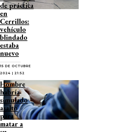
de práctica
en
Cerrillos:
vehículo
blindado
estaba
nuevo
15 DE OCTUBRE
2024 | 21:52
Hombre
habría
simulado
asalto
para
matar a
su