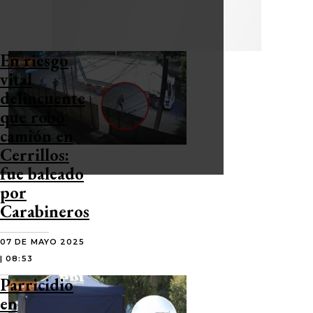
En riesgo
vital
delincuente
que robó
camión en
Cerrillos:
fue baleado
por
Carabineros
07 DE MAYO 2025
| 08:53
Parricidio
en