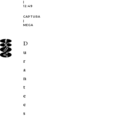
|
12:49
CAPTURA
|
MEGA
D
u
r
a
n
t
e
e
s