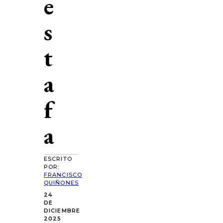
e
s
t
a
f
a
ESCRITO
POR:
FRANCISCO
QUIÑONES
24
DE
DICIEMBRE
2025