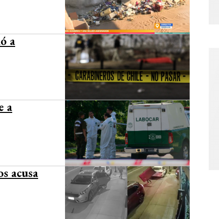
ió a
e a
os acusa