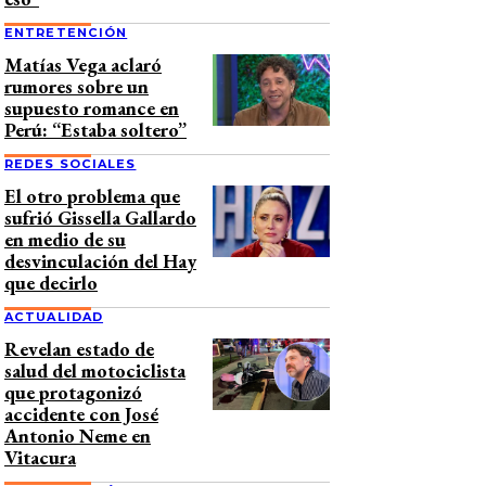
ENTRETENCIÓN
Matías Vega aclaró
rumores sobre un
supuesto romance en
Perú: “Estaba soltero”
REDES SOCIALES
El otro problema que
sufrió Gissella Gallardo
en medio de su
desvinculación del Hay
que decirlo
ACTUALIDAD
Revelan estado de
salud del motociclista
que protagonizó
accidente con José
Antonio Neme en
Vitacura