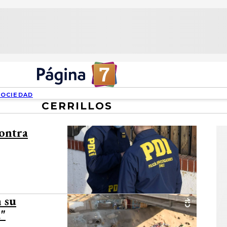
SOCIEDAD
CERRILLOS
contra
n su
a"