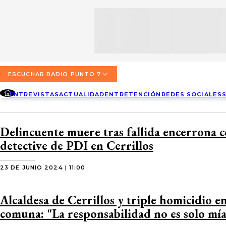
SECCIONES
ESCUCHA RADIO PUNTO 7
ENTREVISTAS
NOSOTROS
VALPARAÍSO
TARIFAS Y POLÍTICAS
QUIÉNES SOMOS
ACTUALIDAD
TARIFAS POLÍTICAS PÁGINA 7
ESCUCHAR RADIO PUNTO 7
CONCEPCIÓN
DIRECCIONES
ENTREVISTAS
ACTUALIDAD
ENTRETENCIÓN
REDES SOCIALES
ENTRETENCIÓN
TARIFAS POLÍTICAS RADIO PUNTO 7
LOS ÁNGELES
BUSCAR
CONTACTO COMERCIAL
REDES SOCIALES
TARIFAS POLÍTICAS RADIO EL CARBÓN
Delincuente muere tras fallida encerrona 
TEMUCO
detective de PDI en Cerrillos
SOCIEDAD
POLÍTICA DE PRIVACIDAD
VALDIVIA
23 DE JUNIO 2024 | 11:00
OSORNO
Alcaldesa de Cerrillos y triple homicidio e
PUERTO MONTT
comuna: "La responsabilidad no es solo mí