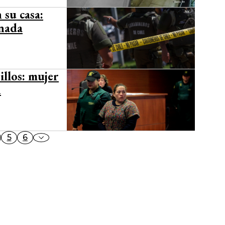
 su casa:
anada
illos: mujer
n
5
6