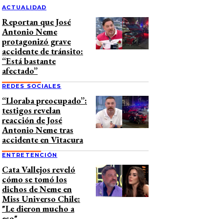
ACTUALIDAD
Reportan que José
Antonio Neme
protagonizó grave
accidente de tránsito:
“Está bastante
afectado”
REDES SOCIALES
“Lloraba preocupado”:
testigos revelan
reacción de José
Antonio Neme tras
accidente en Vitacura
ENTRETENCIÓN
Cata Vallejos reveló
cómo se tomó los
dichos de Neme en
Miss Universo Chile:
"Le dieron mucho a
eso"