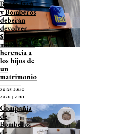
Banco Itaú
y Bomberos
deberán
devolver
$107
millones de
herencia a
los hijos de
un
matrimonio
26 DE JULIO
2026 | 21:01
Compañía
de
Bomberos
de