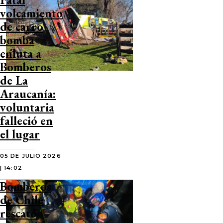
volcamiento
de carro
bomba
enluta a
Bomberos
de La
Araucanía:
voluntaria
falleció en
el lugar
05 DE JULIO 2026
| 14:02
Bomberos
de Chile
rescató