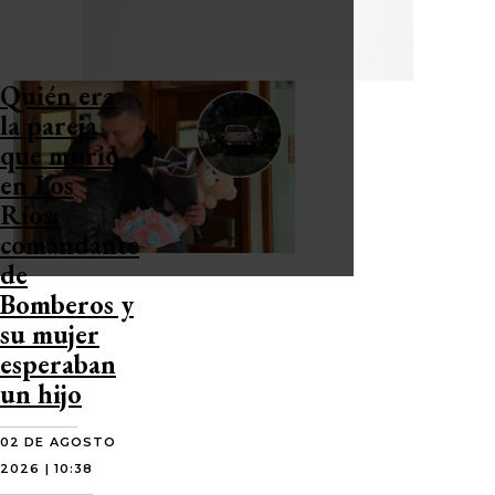
Quién era
la pareja
que murió
en Los
Ríos:
comandante
de
Bomberos y
su mujer
esperaban
un hijo
02 DE AGOSTO
2026 | 10:38