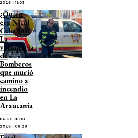
2026 | 11:03
¿Quién
era Nicol
Ceballos?
La
voluntaria
de
Bomberos
que murió
camino a
incendio
en La
Araucanía
06 DE JULIO
2026 | 08:28
Fatal