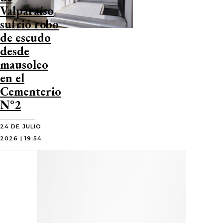
Valparaíso
sufrió robo
de escudo
desde
mausoleo
en el
Cementerio
N°2
24 DE JULIO
2026 | 19:54