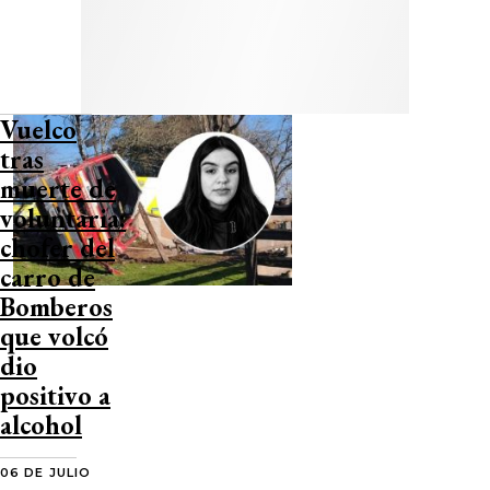
Vuelco
tras
muerte de
voluntaria:
chofer del
carro de
Bomberos
que volcó
dio
positivo a
alcohol
06 DE JULIO