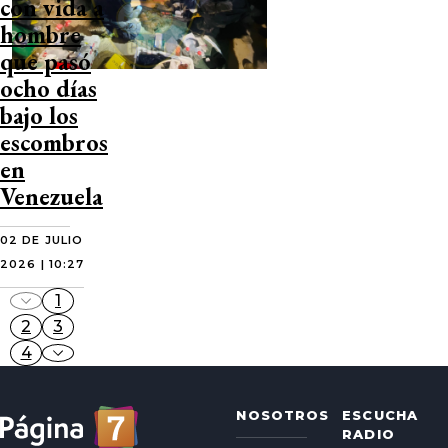
con vida a
hombre
que pasó
ocho días
bajo los
escombros
en
Venezuela
02 DE JULIO
2026 | 10:27
1
2
3
4
NOSOTROS
ESCUCHA
RADIO