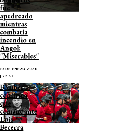
fue
apedreado
mientras
combatía
incendio en
Angol:
"Miserables"
19 DE ENERO 2026
| 22:51
Bomberos
confirma
que
comandante
Luis
Becerra