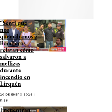
“Sentí que
nos
quemábamos":
Bomberos
relatan cómo
salvaron a
mellizas
durante
incendio en
Lirquén
20 DE ENERO 2026 |
11:26
Encuentran