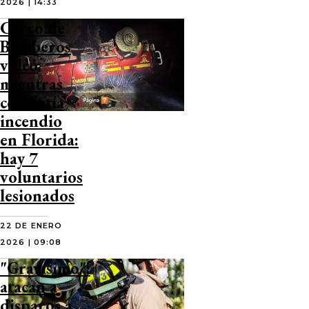
2026 | 14:33
Carro de
Bomberos
volcó
mientras
combatía
incendio
en Florida:
hay 7
voluntarios
lesionados
22 DE ENERO
2026 | 09:08
"Gravísimo":
atacan a
disparos a