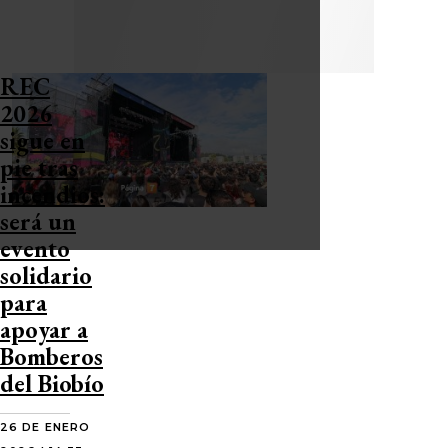
REC
2026
sigue en
pie tras
incendios:
será un
evento
solidario
para
apoyar a
Bomberos
del Biobío
26 DE ENERO