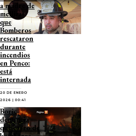
a madre de
mellizas
que
Bomberos
rescataron
durante
incendios
en Penco:
está
internada
20 DE ENERO
2026 | 00:41
Boric
denuncia
que carro de
bomberos