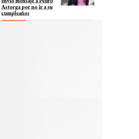
envió mensaje a Pedro
Astorga por no ir a su
cumpleaños