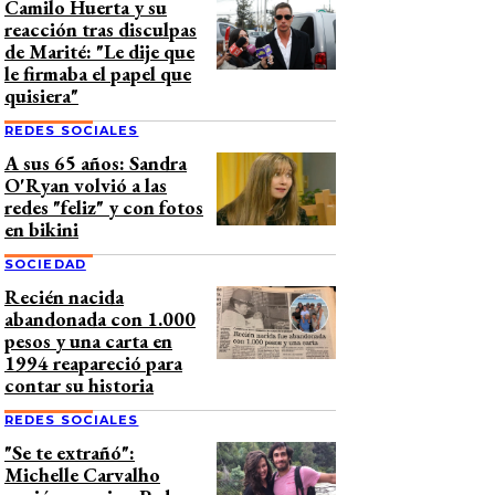
Camilo Huerta y su
reacción tras disculpas
de Marité: "Le dije que
le firmaba el papel que
quisiera"
REDES SOCIALES
A sus 65 años: Sandra
O'Ryan volvió a las
redes "feliz" y con fotos
en bikini
SOCIEDAD
Recién nacida
abandonada con 1.000
pesos y una carta en
1994 reapareció para
contar su historia
REDES SOCIALES
"Se te extrañó":
Michelle Carvalho