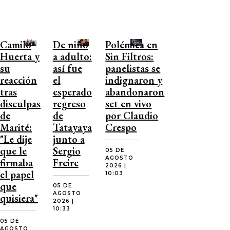
Camilo
De niño
Polémica en
Huerta y
a adulto:
Sin Filtros:
su
así fue
panelistas se
reacción
el
indignaron y
tras
esperado
abandonaron
disculpas
regreso
set en vivo
de
de
por Claudio
Marité:
Tatayaya
Crespo
"Le dije
junto a
que le
Sergio
05 DE
AGOSTO
firmaba
Freire
2026 |
el papel
10:03
que
05 DE
AGOSTO
quisiera"
2026 |
10:33
05 DE
AGOSTO