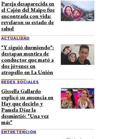
Pareja desaparecida en
el Cajón del Maipo fue
encontrada con vida:
revelaron su estado de
salud
ACTUALIDAD
"Y siguió durmiendo":
destapan mentira de
conductor que mató a
dos jóvenes en
atropello en La Unión
REDES SOCIALES
Gissella Gallardo
explicó su ausencia en
Hay que decirlo y
Pamela Díaz la
desmintió: "Una vez
más"
ENTRETENCIÓN