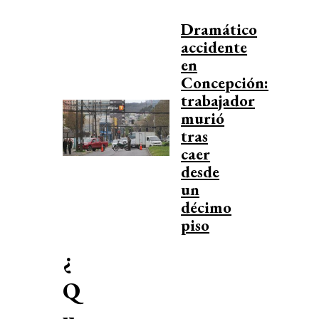
Dramático
accidente
en
Concepción:
trabajador
murió
tras
caer
desde
un
décimo
piso
¿
Q