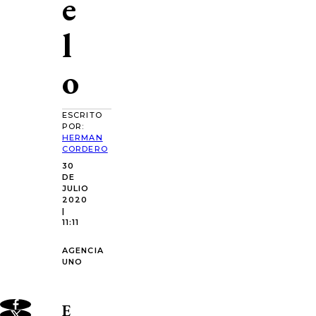
e
l
o
ESCRITO
POR:
HERMAN
CORDERO
30
DE
JULIO
2020
|
11:11
AGENCIA
UNO
E