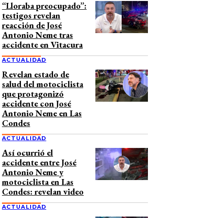
“Lloraba preocupado”:
testigos revelan
reacción de José
Antonio Neme tras
accidente en Vitacura
ACTUALIDAD
Revelan estado de
salud del motociclista
que protagonizó
accidente con José
Antonio Neme en Las
Condes
ACTUALIDAD
Así ocurrió el
accidente entre José
Antonio Neme y
motociclista en Las
Condes: revelan video
ACTUALIDAD