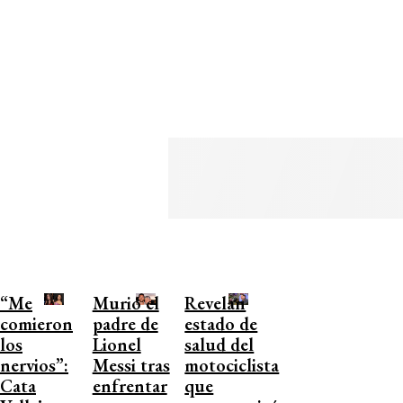
“Me
Murió el
Revelan
comieron
padre de
estado de
los
Lionel
salud del
nervios”:
Messi tras
motociclista
Cata
enfrentar
que