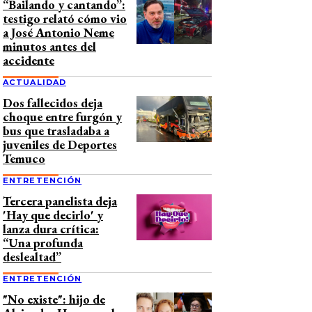
“Bailando y cantando”:
testigo relató cómo vio
a José Antonio Neme
minutos antes del
accidente
ACTUALIDAD
Dos fallecidos deja
choque entre furgón y
bus que trasladaba a
juveniles de Deportes
Temuco
ENTRETENCIÓN
Tercera panelista deja
'Hay que decirlo' y
lanza dura crítica:
“Una profunda
deslealtad”
ENTRETENCIÓN
"No existe": hijo de