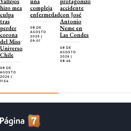
Vallejos
una
protagonizó
hizo mea
compleja
accidente
culpa
enfermedad
con José
tras
Antonio
perder
Neme en
08 DE
AGOSTO
corona
Las Condes
2026 |
del Miss
09:01
Universo
08 DE
AGOSTO
Chile
2026 |
08:46
08 DE
AGOSTO
2026 |
11:54