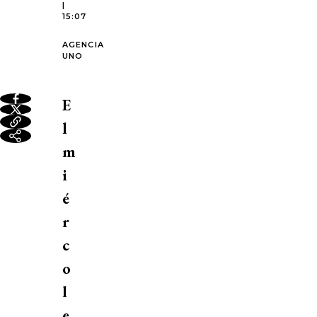
|
15:07
AGENCIA
UNO
E
l
m
i
é
r
c
o
l
e