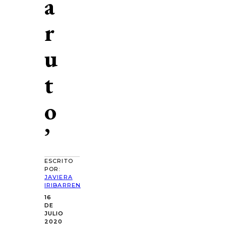
a
r
u
t
o
’
ESCRITO
POR:
JAVIERA
IRIBARREN
16
DE
JULIO
2020