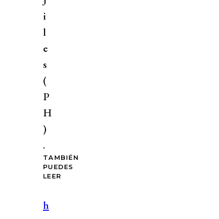
i
l
e
s
(
P
H
)
.
TAMBIÉN
PUEDES
LEER