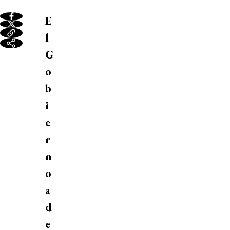
E
l
G
o
b
i
e
r
n
o
a
d
e