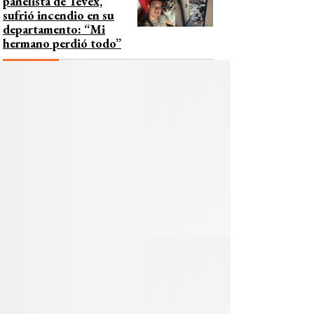
panelista de Tevex,
sufrió incendio en su
departamento: “Mi
hermano perdió todo”