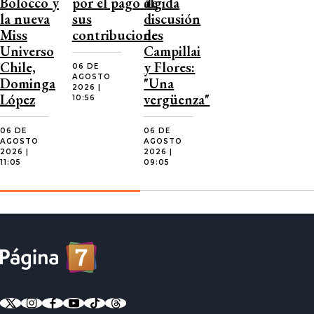
Bolocco y
por el pago de
álgida
la nueva
sus
discusión
Miss
contribuciones
de
Universo
Campillai
Chile,
y Flores:
06 DE
AGOSTO
Dominga
"Una
2026 |
López
vergüenza"
10:56
06 DE
06 DE
AGOSTO
AGOSTO
2026 |
2026 |
11:05
09:05