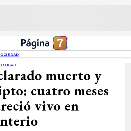
SOCIEDAD
UALIDAD
clarado muerto y
ipto: cuatro meses
reció vivo en
nterio