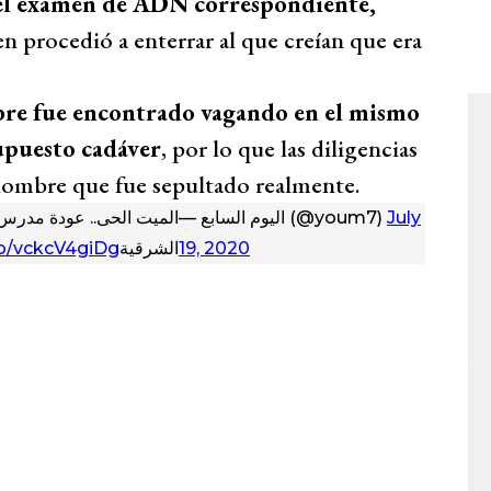
 el examen de ADN correspondiente,
en procedió a enterrar al que creían que era
re fue encontrado vagando en el mismo
upuesto cadáver
, por lo que las diligencias
l hombre que fue sepultado realmente.
الميت الحى.. عودة مدرس 
— اليوم السابع (@youm7)
July
.co/vckcV4giDg
الشرقية
19, 2020