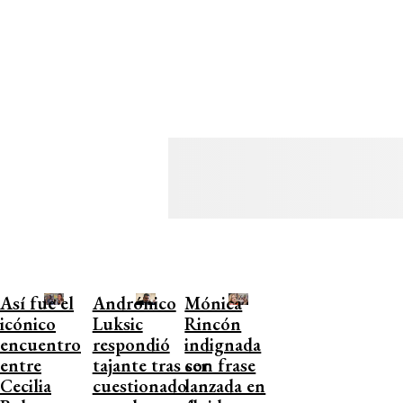
Así fue el
Andrónico
Mónica
icónico
Luksic
Rincón
encuentro
respondió
indignada
entre
tajante tras ser
con frase
Cecilia
cuestionado
lanzada en