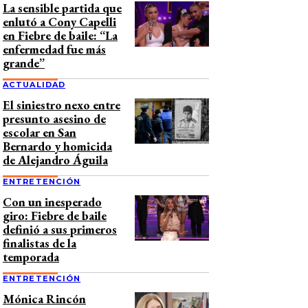
La sensible partida que
enlutó a Cony Capelli
en Fiebre de baile: “La
enfermedad fue más
grande”
ACTUALIDAD
El siniestro nexo entre
presunto asesino de
escolar en San
Bernardo y homicida
de Alejandro Águila
ENTRETENCIÓN
Con un inesperado
giro: Fiebre de baile
definió a sus primeros
finalistas de la
temporada
ENTRETENCIÓN
Mónica Rincón