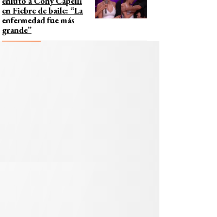
enlutó a Cony Capelli
en Fiebre de baile: “La
enfermedad fue más
grande”