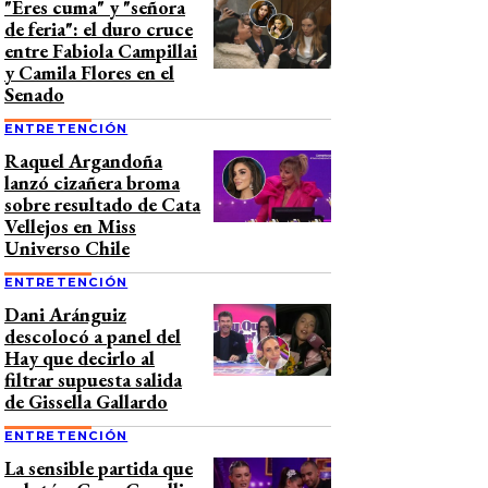
"Eres cuma" y "señora
de feria": el duro cruce
entre Fabiola Campillai
y Camila Flores en el
Senado
ENTRETENCIÓN
Raquel Argandoña
lanzó cizañera broma
sobre resultado de Cata
Vellejos en Miss
Universo Chile
ENTRETENCIÓN
Dani Aránguiz
descolocó a panel del
Hay que decirlo al
filtrar supuesta salida
de Gissella Gallardo
ENTRETENCIÓN
La sensible partida que