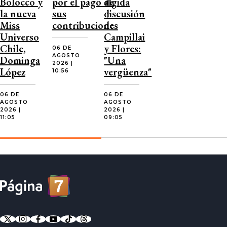
Bolocco y
por el pago de
álgida
la nueva
sus
discusión
Miss
contribuciones
de
Universo
Campillai
Chile,
y Flores:
06 DE
AGOSTO
Dominga
"Una
2026 |
López
vergüenza"
10:56
06 DE
06 DE
AGOSTO
AGOSTO
2026 |
2026 |
11:05
09:05