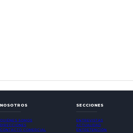
NOSOTROS
SECCIONES
QUIÉNES SOMOS
ENTREVISTAS
DIRECCIONES
ACTUALIDAD
CONTACTO COMERCIAL
ENTRETENCIÓN