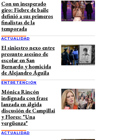
Con un inesperado
giro: Fiebre de baile
definió a sus primeros
finalistas de la
temporada
ACTUALIDAD
El siniestro nexo entre
presunto asesino de
escolar en San
Bernardo y homicida
de Alejandro Águila
ENTRETENCIÓN
Mónica Rincón
indignada con frase
lanzada en álgida
discusión de Campillai
y Flores: "Una
vergüenza"
ACTUALIDAD