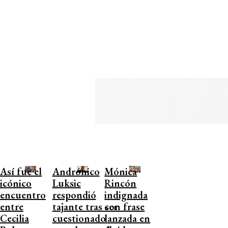
Así fue el
Andrónico
Mónica
icónico
Luksic
Rincón
encuentro
respondió
indignada
entre
tajante tras ser
con frase
Cecilia
cuestionado
lanzada en