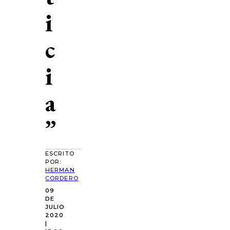
i
c
i
a
”
ESCRITO
POR:
HERMAN
CORDERO
09
DE
JULIO
2020
|