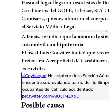
Hasta el lugar llegaron rescatistas de
Carabineros del GOPE, Labocar, SIAT, P
Comisaría, quienes ubicaron el cuerpo de
el Servicio Médico Legal.
PU
Además, se indicó que
la menor de siet
automóvil con hipotermia
.
El fiscal Luis González indicó que recor
Prefectura Aeropolicial de Carabineros,
extraviadas.
#Coyhaique
: Helicóptero de la Sección Aér
encuentra sobrevolando tramo del río Simp
ocupantes del vehículo accidentado.
pic.twitter.com/AlUDjMZXbD
Posible causa