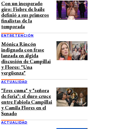
Con un inesperado
giro: Fiebre de baile
definió a sus primeros
finalistas de la
temporada
ENTRETENCIÓN
Mónica Rincón
indignada con frase
lanzada en álgida
discusión de Campillai
y Flores: "Una
vergüenza"
ACTUALIDAD
"Eres cuma" y "señora
de feria": el duro cruce
entre Fabiola Campillai
y Camila Flores en el
Senado
ACTUALIDAD