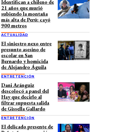
Identifican a chileno de
21 años que murió
subiendo la montaña
más alta de Perú: cayó
900 metros
ACTUALIDAD
El siniestro nexo entre
presunto asesino de
escolar en San
Bernardo y homicida
de Alejandro Águila
ENTRETENCIÓN
Dani Aránguiz
descolocó a panel del
Hay que decirlo al
filtrar supuesta salida
de Gissella Gallardo
ENTRETENCIÓN
El delicado presente de