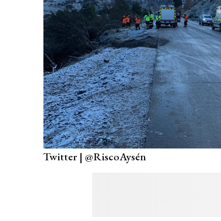
Twitter | @RiscoAysén