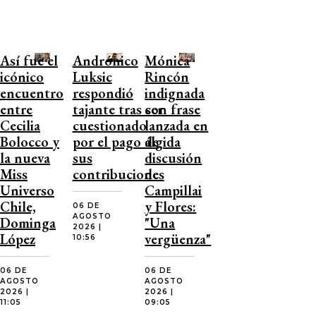
Así fue el
Andrónico
Mónica
icónico
Luksic
Rincón
encuentro
respondió
indignada
entre
tajante tras ser
con frase
Cecilia
cuestionado
lanzada en
Bolocco y
por el pago de
álgida
la nueva
sus
discusión
Miss
contribuciones
de
Universo
Campillai
Chile,
y Flores:
06 DE
AGOSTO
Dominga
"Una
2026 |
López
vergüenza"
10:56
06 DE
06 DE
AGOSTO
AGOSTO
2026 |
2026 |
11:05
09:05