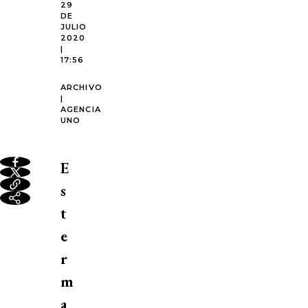
29
DE
JULIO
2020
|
17:56
ARCHIVO
|
AGENCIA
UNO
E
s
t
e
r
m
a