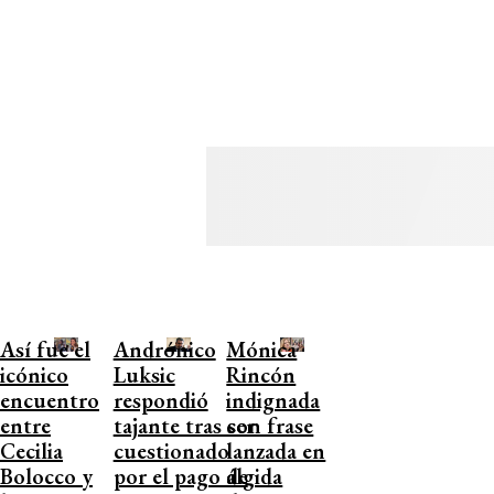
Así fue el
Andrónico
Mónica
icónico
Luksic
Rincón
encuentro
respondió
indignada
entre
tajante tras ser
con frase
Cecilia
cuestionado
lanzada en
Bolocco y
por el pago de
álgida