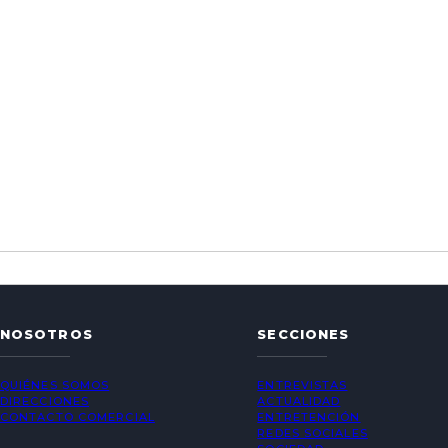
NOSOTROS
SECCIONES
QUIÉNES SOMOS
ENTREVISTAS
DIRECCIONES
ACTUALIDAD
CONTACTO COMERCIAL
ENTRETENCIÓN
REDES SOCIALES