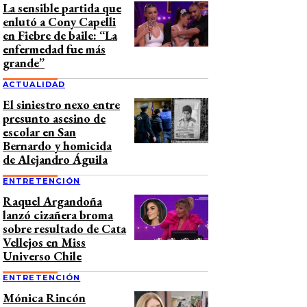
La sensible partida que
enlutó a Cony Capelli
en Fiebre de baile: “La
enfermedad fue más
grande”
ACTUALIDAD
El siniestro nexo entre
presunto asesino de
escolar en San
Bernardo y homicida
de Alejandro Águila
ENTRETENCIÓN
Raquel Argandoña
lanzó cizañera broma
sobre resultado de Cata
Vellejos en Miss
Universo Chile
ENTRETENCIÓN
Mónica Rincón