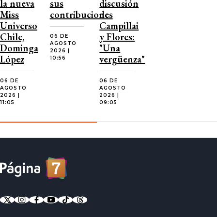
la nueva
sus
discusión
Miss
contribuciones
de
Universo
Campillai
Chile,
y Flores:
06 DE
AGOSTO
Dominga
"Una
2026 |
López
vergüenza"
10:56
06 DE
06 DE
AGOSTO
AGOSTO
2026 |
2026 |
11:05
09:05