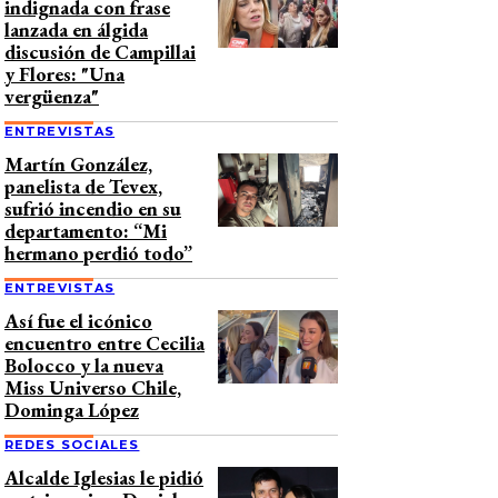
indignada con frase
lanzada en álgida
discusión de Campillai
y Flores: "Una
vergüenza"
ENTREVISTAS
Martín González,
panelista de Tevex,
sufrió incendio en su
departamento: “Mi
hermano perdió todo”
ENTREVISTAS
Así fue el icónico
encuentro entre Cecilia
Bolocco y la nueva
Miss Universo Chile,
Dominga López
REDES SOCIALES
Alcalde Iglesias le pidió