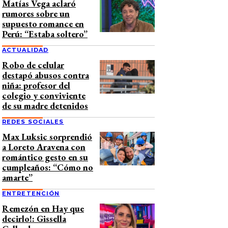
Matías Vega aclaró
rumores sobre un
supuesto romance en
Perú: “Estaba soltero”
ACTUALIDAD
Robo de celular
destapó abusos contra
niña: profesor del
colegio y conviviente
de su madre detenidos
REDES SOCIALES
Max Luksic sorprendió
a Loreto Aravena con
romántico gesto en su
cumpleaños: “Cómo no
amarte”
ENTRETENCIÓN
Remezón en Hay que
decirlo!: Gissella