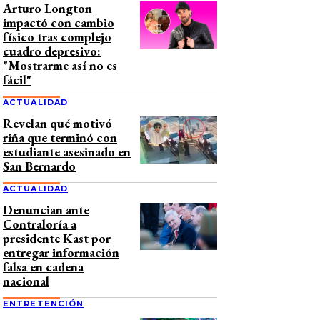
Arturo Longton
impactó con cambio
físico tras complejo
cuadro depresivo:
"Mostrarme así no es
fácil"
ACTUALIDAD
Revelan qué motivó
riña que terminó con
estudiante asesinado en
San Bernardo
ACTUALIDAD
Denuncian ante
Contraloría a
presidente Kast por
entregar información
falsa en cadena
nacional
ENTRETENCIÓN