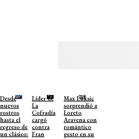
Desde
Líder de
Max Luksic
nuevos
La
sorprendió a
rostros
Cofradía
Loreto
hasta el
cargó
Aravena con
regreso de
contra
romántico
un clásico:
Fran
gesto en su