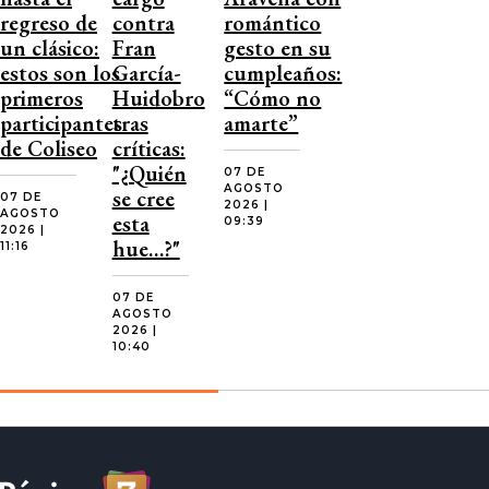
regreso de
contra
romántico
un clásico:
Fran
gesto en su
estos son los
García-
cumpleaños:
primeros
Huidobro
“Cómo no
participantes
tras
amarte”
de Coliseo
críticas:
"¿Quién
07 DE
AGOSTO
se cree
07 DE
2026 |
AGOSTO
esta
09:39
2026 |
hue…?"
11:16
07 DE
AGOSTO
2026 |
10:40