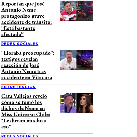
Reportan que José
Antonio Neme
protagonizó grave
accidente de tránsito:
“Está bastante
afectado”
REDES SOCIALES
“Lloraba preocupado”:
testigos revelan
reacción de José
Antonio Neme tras
accidente en Vitacura
ENTRETENCIÓN
Cata Vallejos reveló
cómo se tomó los
dichos de Neme en
Miss Universo Chile:
"Le dieron mucho a
eso"
REDES SOCIALES