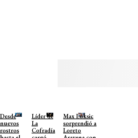
Desde
Líder de
Max Luksic
nuevos
La
sorprendió a
rostros
Cofradía
Loreto
hasta el
cargó
Aravena con