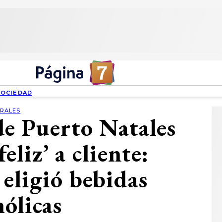
SOCIEDAD
IRALES
e Puerto Natales
eliz’ a cliente:
 eligió bebidas
hólicas