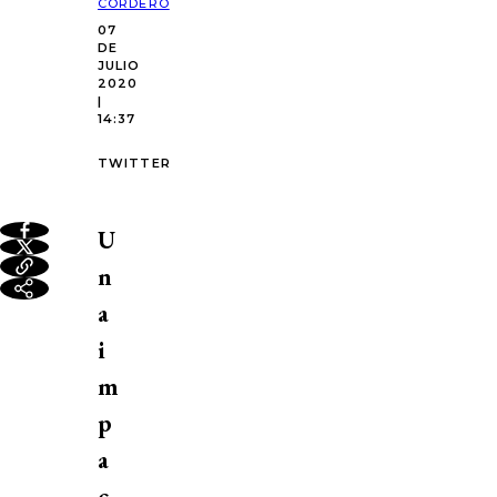
CORDERO
07
DE
JULIO
2020
|
14:37
TWITTER
U
n
a
i
m
p
a
c