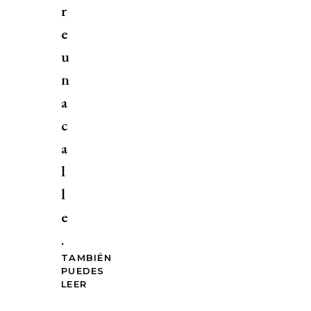
r
e
u
n
a
c
a
l
l
e
.
TAMBIÉN
PUEDES
LEER