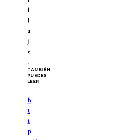
l
l
a
j
e
.
TAMBIÉN
PUEDES
LEER