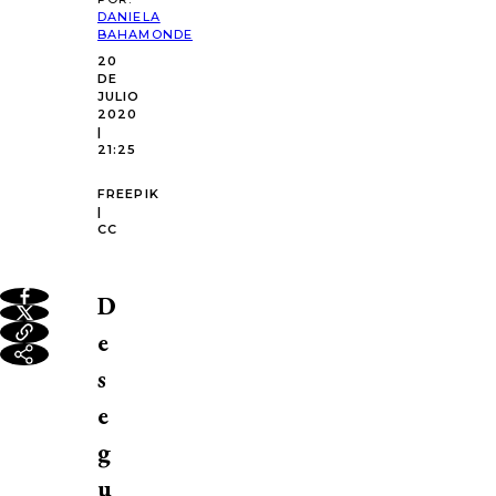
DANIELA
BAHAMONDE
20
DE
JULIO
2020
|
21:25
FREEPIK
|
CC
D
e
s
e
g
u