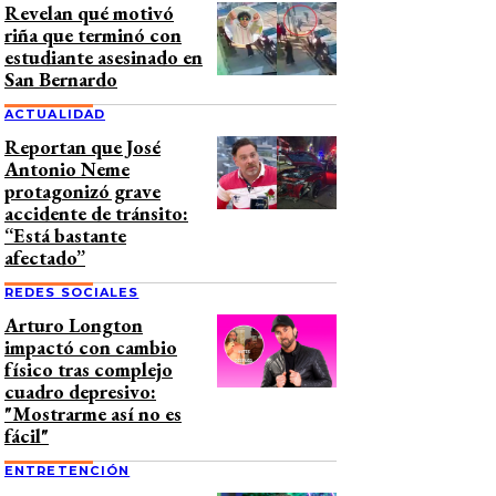
Revelan qué motivó
riña que terminó con
estudiante asesinado en
San Bernardo
ACTUALIDAD
Reportan que José
Antonio Neme
protagonizó grave
accidente de tránsito:
“Está bastante
afectado”
REDES SOCIALES
Arturo Longton
impactó con cambio
físico tras complejo
cuadro depresivo:
"Mostrarme así no es
fácil"
ENTRETENCIÓN