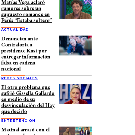
Matías Vega aclaró
rumores sobre un
supuesto romance en
Perú: “Estaba soltero”
ACTUALIDAD
Denuncian ante
Contraloría a
presidente Kast por
entregar información
falsa en cadena
nacional
REDES SOCIALES
El otro problema que
sufrió Gissella Gallardo
en medio de su
desvinculación del Hay
que decirlo
ENTRETENCIÓN
Matinal arrasó con el