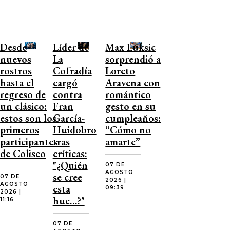
Desde
Líder de
Max Luksic
nuevos
La
sorprendió a
rostros
Cofradía
Loreto
hasta el
cargó
Aravena con
regreso de
contra
romántico
un clásico:
Fran
gesto en su
estos son los
García-
cumpleaños:
primeros
Huidobro
“Cómo no
participantes
tras
amarte”
de Coliseo
críticas:
"¿Quién
07 DE
AGOSTO
se cree
07 DE
2026 |
AGOSTO
esta
09:39
2026 |
hue…?"
11:16
07 DE