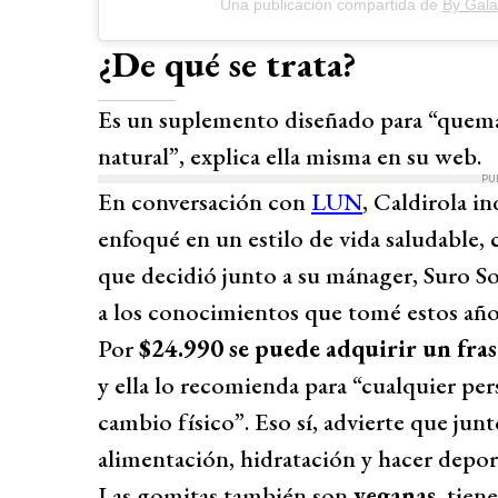
Una publicación compartida de
By Gala
¿De qué se trata?
Es un suplemento diseñado para “quema
natural”, explica ella misma en su web.
PU
En conversación con
LUN
, Caldirola i
enfoqué en un estilo de vida saludable,
que decidió junto a su mánager, Suro Sol
a los conocimientos que tomé estos año
Por
$24.990 se puede adquirir un fra
y ella lo recomienda para “cualquier p
cambio físico”. Eso sí, advierte que jun
alimentación, hidratación y hacer depor
Las gomitas también son
veganas
, tien