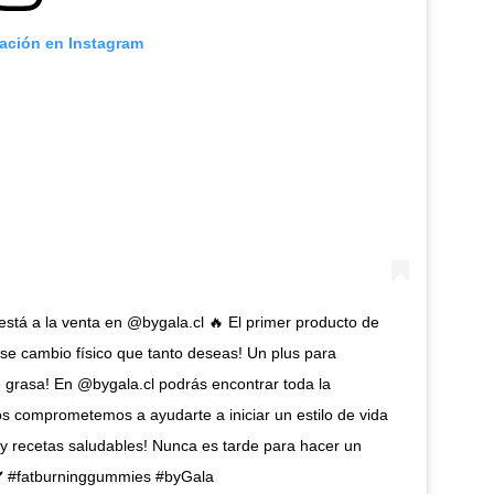
cación en Instagram
 a la venta en @bygala.cl 🔥 El primer producto de
ese cambio físico que tanto deseas! Un plus para
 grasa! En @bygala.cl podrás encontrar toda la
os comprometemos a ayudarte a iniciar un estilo de vida
y recetas saludables! Nunca es tarde para hacer un
o✔️ #fatburninggummies #byGala