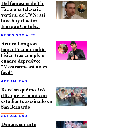
Del fantasma de Tic
Tac a una teleserie
vertical de TVN: así
luce hoy el actor
Enrique Cintolesi
REDES SOCIALES
Arturo Longton
impactó con cambio
físico tras complejo
cuadro depresivo:
"Mostrarme así no es
fácil"
ACTUALIDAD
Revelan qué motivó
riña que terminó con
estudiante asesinado en
San Bernardo
ACTUALIDAD
Denuncian ante