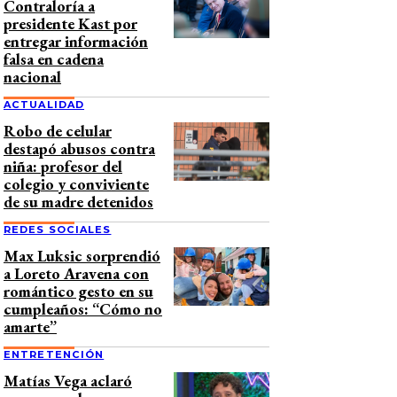
Contraloría a
presidente Kast por
entregar información
falsa en cadena
nacional
ACTUALIDAD
Robo de celular
destapó abusos contra
niña: profesor del
colegio y conviviente
de su madre detenidos
REDES SOCIALES
Max Luksic sorprendió
a Loreto Aravena con
romántico gesto en su
cumpleaños: “Cómo no
amarte”
ENTRETENCIÓN
Matías Vega aclaró