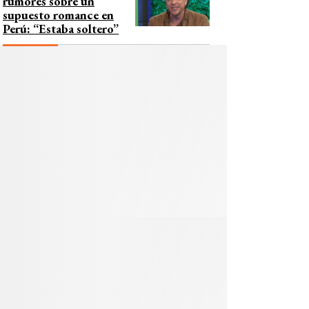
rumores sobre un
supuesto romance en
Perú: “Estaba soltero”