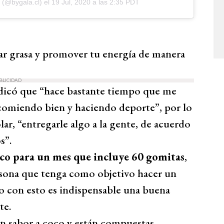
(@bygala.cl) el
19 Jul, 2020 a las 2:35 PDT
r grasa y promover tu energía de manera
BLICIDAD
ndicó que “hace bastante tiempo que me
 comiendo bien y haciendo deporte”, por lo
ar, “entregarle algo a la gente, de acuerdo
s”.
sco para un mes que incluye 60 gomitas
,
ersona que tenga como objetivo hacer un
to con esto es indispensable una buena
te.
en sabor a coco y están compuestas